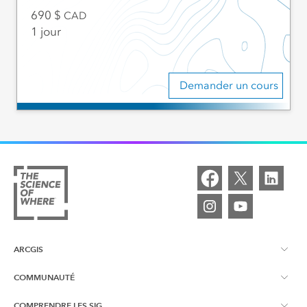
690
CAD
1 jour
Demander un cours
ARCGIS
COMMUNAUTÉ
À propos d'ArcGIS
COMPRENDRE LES SIG