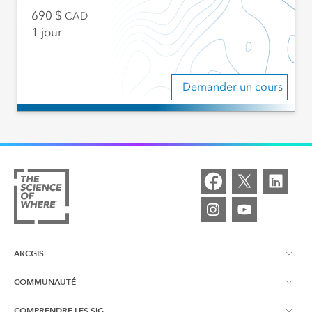
690
CAD
1 jour
Demander un cours
ARCGIS
COMMUNAUTÉ
À propos d'ArcGIS
COMPRENDRE LES SIG