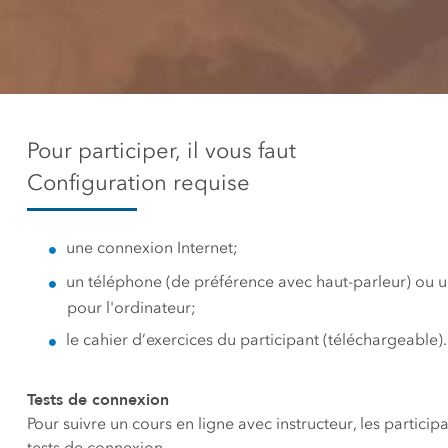
Ressources n
qualité
La carte communautaire du
Tous les 
Canada
Fond de carte unique,
commune et à jour du
Canada
Pour participer, il vous faut
Configuration requise
Tous les produits
une connexion Internet;
un téléphone (de préférence avec haut-parleur) ou 
pour l'ordinateur;
le cahier d’exercices du participant (téléchargeable).
Tests de connexion
Pour suivre un cours en ligne avec instructeur, les particip
tests de connexion.