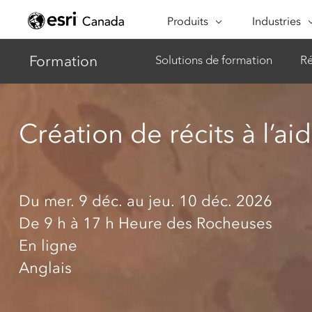
Aller
ARCGIS
INDUSTRIES
au
Produits
Industries
contenu
principal
Aperçu d’ArcGIS
Architecture
Formation
Solutions de formation
Ré
Plateforme géospatiale
ingénierie e
d’entreprise d’Esri
construction
ArcGIS Online
Commerce
Plateforme cartographique
Création de récits à l’ai
Communaut
complète de type logiciel-
autochtones
service (SaaS)
Défense et s
ArcGIS Pro
Le premier logiciel SIG au
Éducation
monde
Du mer. 9 déc. au jeu. 10 déc. 2026
Gouverneme
ArcGIS Enterprise
De 9 h
à 17 h
Heure des Rocheuses
Système de base pour les
Organisation
En ligne
SIG et la cartographie
non lucratif
Anglais
Plateforme de localisation
Protection d
ArcGIS
l’environne
Services de cartographie et
de localisation de haute