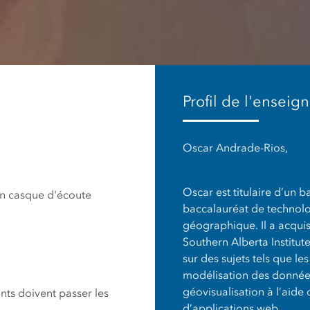
aturelles
secteurs
Profil de l'enseig
Oscar Andrade-Rios,
Oscar est titulaire d’un 
un casque d'écoute
baccalauréat de technolo
géographique. Il a acquis
Southern Alberta Institut
sur des sujets tels que le
modélisation des données,
géovisualisation à l’aide
ants doivent passer les
d’applications web.