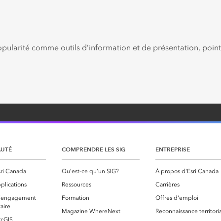
larité comme outils d’information et de présentation, points 
UTÉ
COMPRENDRE LES SIG
ENTREPRISE
ri Canada
Qu’est-ce qu’un SIG?
À propos d'Esri Canada
plications
Ressources
Carrières
 l’engagement
Formation
Offres d'emploi
aire
Magazine WhereNext
Reconnaissance territori
rcGIS