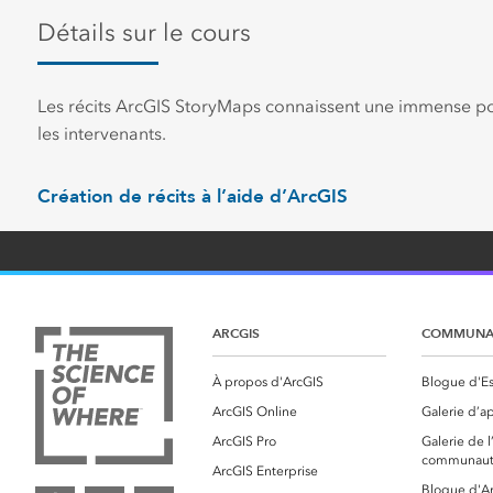
Détails sur le cours
Les récits ArcGIS StoryMaps connaissent une immense popu
les intervenants.
Création de récits à l’aide d’ArcGIS
ARCGIS
COMMUNA
À propos d'ArcGIS
Blogue d'Es
ArcGIS Online
Galerie d’ap
ArcGIS Pro
Galerie de
communaut
ArcGIS Enterprise
Blogue d'A