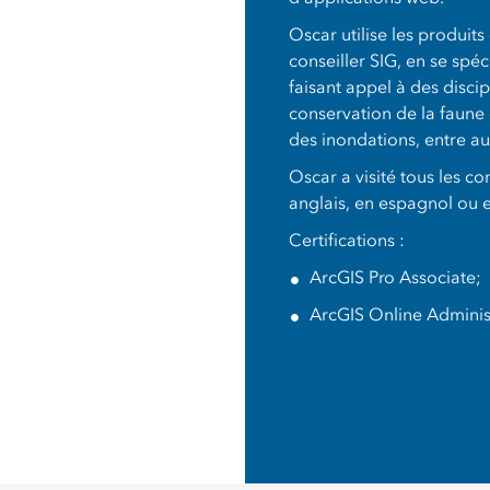
Oscar utilise les produits
conseiller SIG, en se spé
faisant appel à des discip
conservation de la faune 
des inondations, entre au
Oscar a visité tous les co
anglais, en espagnol ou 
Certifications :
ArcGIS Pro Associate;
ArcGIS Online Administ