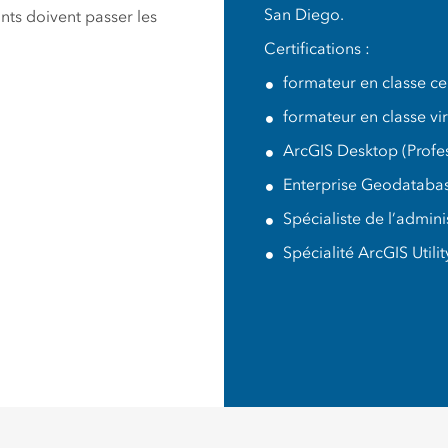
San Diego.
ants doivent passer les
Certifications :
formateur en classe c
formateur en classe vi
ArcGIS Desktop (Profes
Enterprise Geodataba
Spécialiste de l’admini
Spécialité ArcGIS Utili