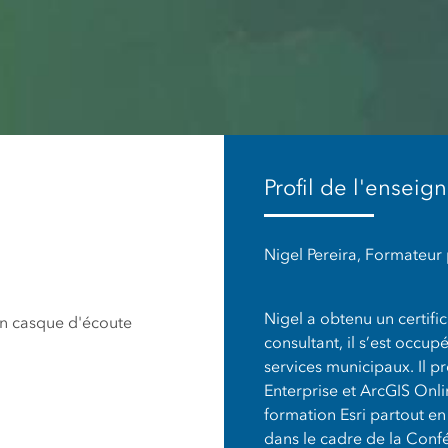
aturelles
secteurs
Profil de l'enseig
Nigel Pereira, Formateur 
Nigel a obtenu un certifi
un casque d'écoute
consultant, il s’est occup
services municipaux. Il p
Enterprise et ArcGIS Onl
formation Esri partout e
dans le cadre de la Confér