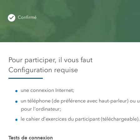
Ressources n
qualité
La carte communautaire du
Confirmé
Tous les 
Canada
Fond de carte unique,
commune et à jour du
Canada
Pour participer, il vous faut
Tous les produits
Configuration requise
une connexion Internet;
un téléphone (de préférence avec haut-parleur) ou 
pour l'ordinateur;
le cahier d’exercices du participant (téléchargeable).
Tests de connexion