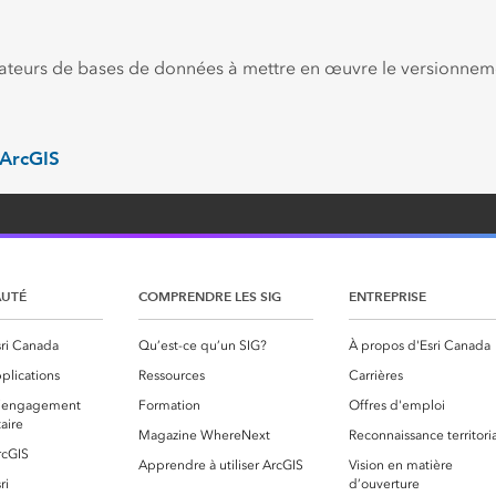
strateurs de bases de données à mettre en œuvre le versionn
 ArcGIS
UTÉ
COMPRENDRE LES SIG
ENTREPRISE
ri Canada
Qu’est-ce qu’un SIG?
À propos d'Esri Canada
plications
Ressources
Carrières
 l’engagement
Formation
Offres d'emploi
aire
Magazine WhereNext
Reconnaissance territori
rcGIS
Apprendre à utiliser ArcGIS
Vision en matière
ri
d’ouverture