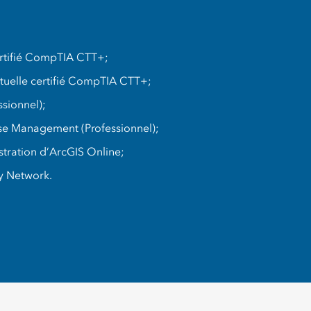
ertifié CompTIA CTT+;
rtuelle certifié CompTIA CTT+;
sionnel);
se Management (Professionnel);
stration d’ArcGIS Online;
ty Network.