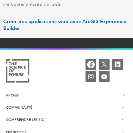
sans avoir à écrire de code.
Créer des applications web avec ArcGIS Experience
Builder
ARCGIS
COMMUNAUTÉ
À propos d'ArcGIS
COMPRENDRE LES SIG
Blogue d'Esri Canada
ArcGIS Online
ENTREPRISE
Qu’est-ce qu’un SIG?