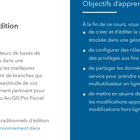
aturelles
Objectifs d’appre
secteurs
dition
À la fin de ce cours, vous
de créer et d’éditer la
stockée dans une géod
de configurer des rôle
ateurs de bases de
des privilèges aux fin
s dans une
 les meilleures
de partager les donné
ent de branches qui
service pour prendre e
’exactitude de vos
multiutilisateur en lign
ement pertinent pour
de mettre en œuvre des
ou ArcGIS Pro Parcel
les modifications appo
modifications hors lig
traditionnels d'édition
ersionnement dans