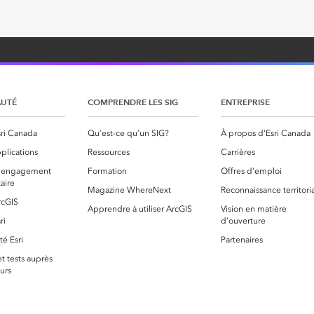
UTÉ
COMPRENDRE LES SIG
ENTREPRISE
ri Canada
Qu’est-ce qu’un SIG?
À propos d'Esri Canada
plications
Ressources
Carrières
 l’engagement
Formation
Offres d'emploi
aire
Magazine WhereNext
Reconnaissance territori
rcGIS
Apprendre à utiliser ArcGIS
Vision en matière
ri
d’ouverture
é Esri
Partenaires
t tests auprès
eurs