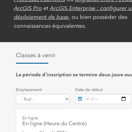
ArcGIS Pro
et
ArcGIS Enterprise : configurer 
déploiement de base
, ou bien posséder des
connaissances équivalentes.
Classes à venir
La période d'inscription se termine deux jours ou
Emplacement
Date de début
En ligne
En ligne (Heure du Centre)