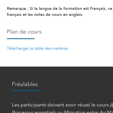
Remarque : Si la langue de la formation est Français, ce
français et les notes de cours en anglais.
Plan de cours
Télécharger la table des matières
Préalables
Les participants doivent avoir réussi le cours
A
Processus essentiels
ou
Migration entre ArcMa