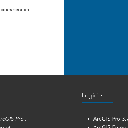
 cours sera en
Logiciel
rcGIS Pro :
ArcGIS Pro 3.
p et
ArcGIS Enterp