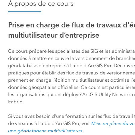
Ressources n
À propos de ce cours
qualité
La carte communautaire du
Tous les 
Canada
Prise en charge de flux de travaux d’é
Fond de carte unique,
commune et à jour du
multiutilisateur d’entreprise
Canada
Ce cours prépare les spécialistes des SIG et les administr
Tous les produits
données à mettre en œuvre le versionnement de branche
géodatabase d’entreprise à l’aide d’ArcGIS Pro. Découvrez
pratiques pour établir des flux de travaux de versionnem
prennent en charge l’édition multiutilisateur et optimise l
données géospatiales officielles. Ce cours est particulièr
les organisations qui ont déployé ArcGIS Utility Network 
Fabric.
Si vous avez besoin d'une formation sur les flux de travail 
de versions à l'aide d'ArcGIS Pro, voir
Mise en place du v
une géodatabase multiutilisateurs
.