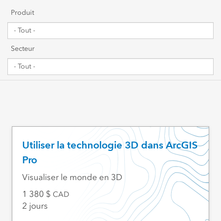
Premiers pas
Produit
Partage et collaboration
Secteur
Gestion de données
Cartographie, visualisation et analyses
Script et développement
SIG web et gestion organisationnelle
Utiliser la technologie 3D dans ArcGIS
Pro
Secteur d’activités visé
Visualiser le monde en 3D
1 380
CAD
2 jours